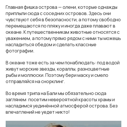
Главная фишка острова — олени, которые однажды
приплыли сюда с соседних островов. Здесь они
чувствуют себя в безопасности, а потому свободно
перемещаются по пляжу и иногда даже плавают в
океане. К путешественникам животные относятся с
уважением, а потому прямо рядом с ними ты можешь
насладиться обедом и сделать классные
фотографии.
В океане тоже есть за чем понаблюдать: под водой
живут морские звезды, кораллы, разноцветные
рыбы и моллюски. Поэтому бери маску и смело
отправляйся на снорклинг.
Во время трипа на Бали мы обязательно сюда
заглянем: посетим невероятной красоты храмы и
насладимся уединённой атмосферой острова. Без
впечатлений не уедет никто!