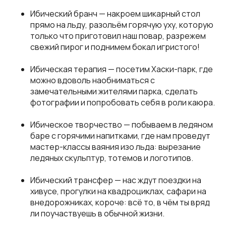
Ибический бранч — накроем шикарный стол
прямо на льду, разольём горячую уху, которую
только что приготовил наш повар, разрежем
свежий пирог и поднимем бокал игристого!
Ибическая терапия — посетим Хаски-парк, где
можно вдоволь наобниматься с
замечательными жителями парка, сделать
фотографии и попробовать себя в роли каюра.
Ибическое творчество — побываем в ледяном
баре с горячими напитками, где нам проведут
мастер-классы ваяния изо льда: вырезание
ледяных скульптур, тотемов и логотипов.
Ибический трансфер — нас ждут поездки на
хивусе, прогулки на квадроциклах, сафари на
внедорожниках, короче: всё то, в чём ты вряд
ли поучаствуешь в обычной жизни.