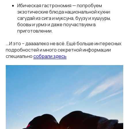
Ибическая гастрономия — попробуем
экзотические блюда национальной кухни:
сагудай из сига и муксуна, буузу и хушууры,
боовы и урмэ и даже поучаствуем в
приготовлении.
...И это – даааалеко не всё. Ещё больше интересных
подробностей и много секретной информации
специально
собрали здесь